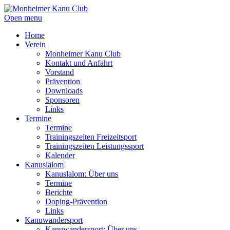
Open menu
Home
Verein
Monheimer Kanu Club
Kontakt und Anfahrt
Vorstand
Prävention
Downloads
Sponsoren
Links
Termine
Termine
Trainingszeiten Freizeitsport
Trainingszeiten Leistungssport
Kalender
Kanuslalom
Kanuslalom: Über uns
Termine
Berichte
Doping-Prävention
Links
Kanuwandersport
Kanuwandersport: Über uns