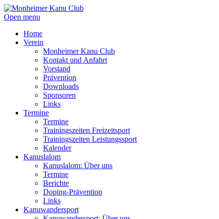
Open menu
Home
Verein
Monheimer Kanu Club
Kontakt und Anfahrt
Vorstand
Prävention
Downloads
Sponsoren
Links
Termine
Termine
Trainingszeiten Freizeitsport
Trainingszeiten Leistungssport
Kalender
Kanuslalom
Kanuslalom: Über uns
Termine
Berichte
Doping-Prävention
Links
Kanuwandersport
Kanuwandersport: Über uns