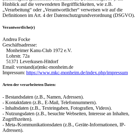
Hinblick auf die verwendeten Begrifflichkeiten, wie z.B.
„Verarbeitung“ oder „Verantwortlicher“ verweisen wir auf die
Definitionen im Art. 4 der Datenschutzgrundverordnung (DSGVO).
Verantwortliche(r)
Andrea Focke
Geschäftsadresse:
Monheimer Kanu-Club 1972 e.V.
Lohrstr. 72a
51371 Leverkusen-Hitdorf
Email: vorstand(at)mkc-monheim.de
Impressum:
https://www.mkc-monheim.de/index.php/impressum
Arten der verarbeiteten Daten:
- Bestandsdaten (z.B., Namen, Adressen).
- Kontaktdaten (z.B., E-Mail, Telefonnummern).
- Inhaltsdaten (z.B., Texteingaben, Fotografien, Videos).
- Nutzungsdaten (z.B., besuchte Webseiten, Interesse an Inhalten,
Zugriffszeiten).
- Meta-/Kommunikationsdaten (z.B., Geräte-Informationen, IP-
Adressen).