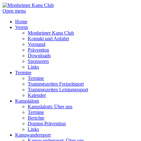
Open menu
Home
Verein
Monheimer Kanu Club
Kontakt und Anfahrt
Vorstand
Prävention
Downloads
Sponsoren
Links
Termine
Termine
Trainingszeiten Freizeitsport
Trainingszeiten Leistungssport
Kalender
Kanuslalom
Kanuslalom: Über uns
Termine
Berichte
Doping-Prävention
Links
Kanuwandersport
Kanuwandersport: Über uns