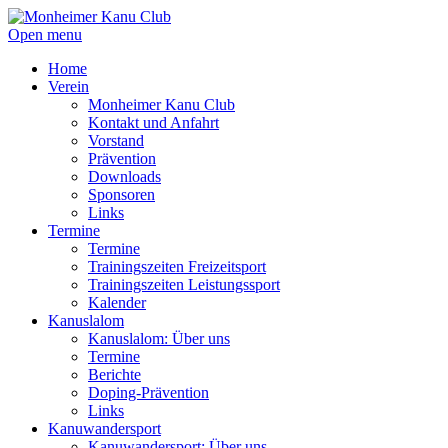
Open menu
Home
Verein
Monheimer Kanu Club
Kontakt und Anfahrt
Vorstand
Prävention
Downloads
Sponsoren
Links
Termine
Termine
Trainingszeiten Freizeitsport
Trainingszeiten Leistungssport
Kalender
Kanuslalom
Kanuslalom: Über uns
Termine
Berichte
Doping-Prävention
Links
Kanuwandersport
Kanuwandersport: Über uns